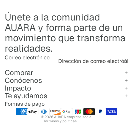
.
Únete a la comunidad
AUARA y forma parte de un
movimiento que transforma
realidades.
Correo electrónico
Comprar
Conócenos
Impacto
Política de reembolso
Te ayudamos
Política de privacidad
Términos del servicio
Formas de pago
Política de envío
© 2026
AUARA empresa social
Términos y políticas