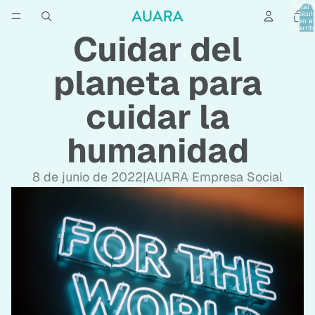
Total 
artícul
en el
carrit
Cuidar del
0
planeta para
cuidar la
humanidad
8 de junio de 2022
|
AUARA Empresa Social