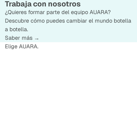
Trabaja con nosotros
¿Quieres formar parte del equipo AUARA?
Descubre cómo puedes cambiar el mundo botella
a botella.
Saber más →
Elige AUARA.
E
L
I
G
E
A
U
A
R
A