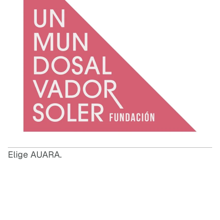
Elige AUARA.
E
L
I
G