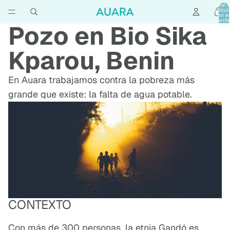
Total 
artícul
en el
carrit
Pozo en Bio Sika
0
Kparou, Benin
En Auara trabajamos contra la pobreza más
grande que existe: la falta de agua potable.
CONTEXTO
Con más de 300 personas, la etnia Gandó es