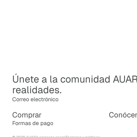
G
E
A
U
A
R
A
.
Únete a la comunidad AUAR
realidades.
Correo electrónico
Política de reembolso
Política de privacidad
Comprar
Conóce
Términos del servicio
Formas de pago
Política de envío